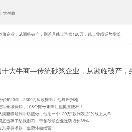
十大牛商
统砂浆企业，从濒临破产，到首月线上询盘120万，线上业绩逆势增长
全国十大牛商—传统砂浆企业，从濒临破产，
势增长38%
做砂浆20年，2300万应收账款让他尊严扫地
进军全域营销，108个账号矩阵让他挺直腰杆！
从满腹狐疑到听话照做，他用一个120万“款到发货”的线上大单
彻底击碎了垫款旧习，带领砂浆企业逆势增长38%
告别卑微求款，重塑体面经营