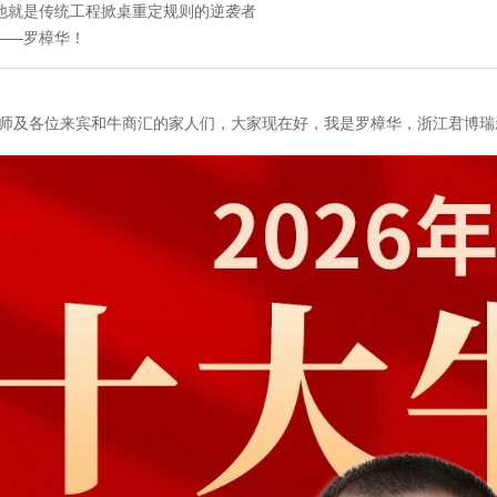
他就是传统工程掀桌重定规则的逆袭者
——罗樟华！
师及各位来宾和
牛商汇
的家人们，大家现在好，我是罗樟华，浙江君博瑞