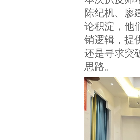
陈纪杋、廖
论积淀，他
销逻辑，提
还是寻求突
思路。