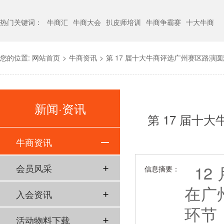
热门关键词：
牛商汇
牛商大会
扒皮师培训
牛商争霸赛
十大牛商
您的位置:
网站首页
>
牛商资讯
>
第 17 届十大牛商评选广州赛区路
新闻·资讯
第 17 届
牛商资讯
12 
会员风采
信息摘要：
在广
入会资讯
环节
活动物料下载