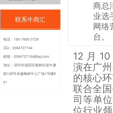
商总
业选
联系牛商汇
网络
台。
电话：
185-7665-3729
QQ：
2084727164
12 月 
邮箱：
2084727164@qq.com
演在广州
地址：
深圳市福田区梅林街道中康
路128号卓越梅林中心广场1号楼8
的核心环
01
联合全国
司等单位
位行业领