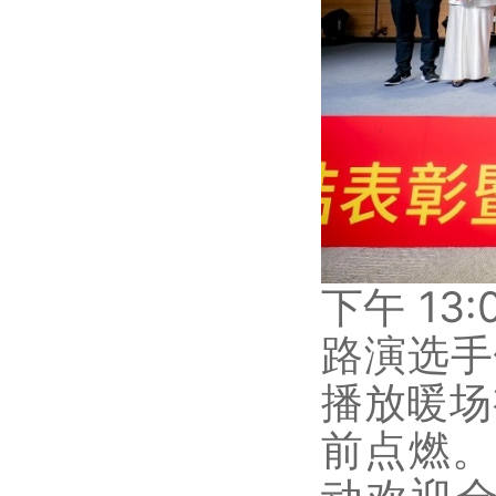
下午 1
路演选手
播放暖场
前点燃。