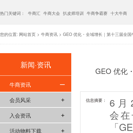
热门关键词：
牛商汇
牛商大会
扒皮师培训
牛商争霸赛
十大牛商
您的位置:
网站首页
>
牛商资讯
>
GEO 优化・全域增长｜第十三届全
新闻·资讯
GEO 优
牛商资讯
6 
会员风采
信息摘要：
会在
入会资讯
「G
活动物料下载