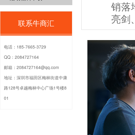
销落
亮剑
联系牛商汇
电话：
185-7665-3729
QQ：
2084727164
邮箱：
2084727164@qq.com
地址：
深圳市福田区梅林街道中康
路128号卓越梅林中心广场1号楼8
01