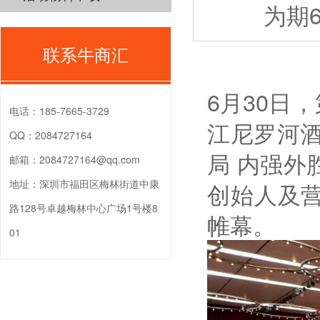
为期
联系牛商汇
6
月
30
日，
电话：
185-7665-3729
江尼罗河
QQ：
2084727164
局 内强外
邮箱：
2084727164@qq.com
地址：
深圳市福田区梅林街道中康
创始人及
路128号卓越梅林中心广场1号楼8
帷幕。
01