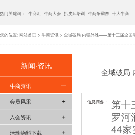
热门关键词：
牛商汇
牛商大会
扒皮师培训
牛商争霸赛
十大牛商
您的位置:
网站首页
>
牛商资讯
>
全域破局 内强外胜——第十三届全国
新闻·资讯
全域破局
牛商资讯
第十
会员风采
信息摘要：
罗河
入会资讯
44
活动物料下载