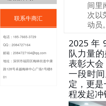
间里
次以
联系牛商汇
动员
电话：
185-7665-3729
2025 
QQ：
2084727164
队力量的
邮箱：
2084727164@qq.com
表彰大会
地址：
深圳市福田区梅林街道中康
路128号卓越梅林中心广场1号楼8
一段时间
01
定，更是
程发起冲