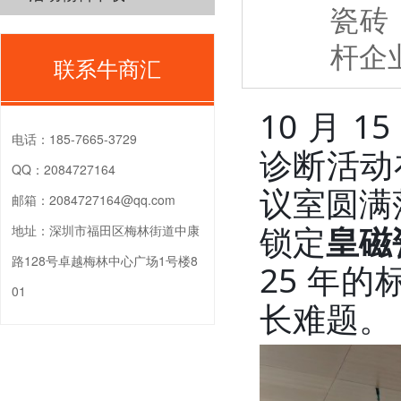
瓷砖
杆企
联系牛商汇
10 月
电话：
185-7665-3729
诊断活动
QQ：
2084727164
议室圆满
邮箱：
2084727164@qq.com
锁定
皇磁
地址：
深圳市福田区梅林街道中康
路128号卓越梅林中心广场1号楼8
25 年
01
长难题。