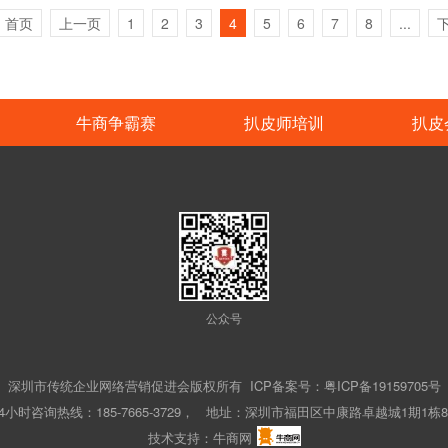
首页
上一页
1
2
3
4
5
6
7
8
...
牛商争霸赛
扒皮师培训
扒皮
公众号
深圳市传统企业网络营销促进会版权所有 ICP备案号：粤ICP备19159705号
4小时咨询热线：185-7665-3729， 地址：深圳市福田区中康路卓越城1期1栋8
技术支持：牛商网