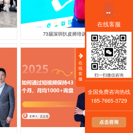
在线客服
73届深圳扒皮师培训
在
线
客
扫一扫微信咨询
服
全国免费咨询热线
185-7665-3729