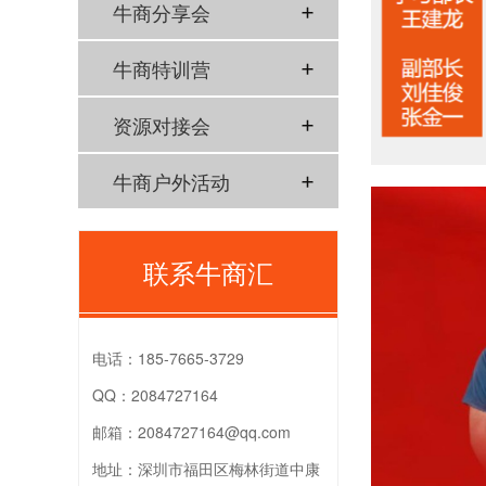
牛商分享会
牛商特训营
资源对接会
牛商户外活动
联系牛商汇
电话：
185-7665-3729
QQ：
2084727164
邮箱：
2084727164@qq.com
地址：
深圳市福田区梅林街道中康