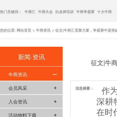
热门关键词：
牛商汇
牛商大会
扒皮师培训
牛商争霸赛
十大牛商
您的位置:
网站首页
>
牛商资讯
>
征文|牛商汇里聚力量，争霸赛中谋突
新闻·资讯
征文|牛
牛商资讯
作为
会员风采
信息摘要：
深耕
入会资讯
在时
活动物料下载