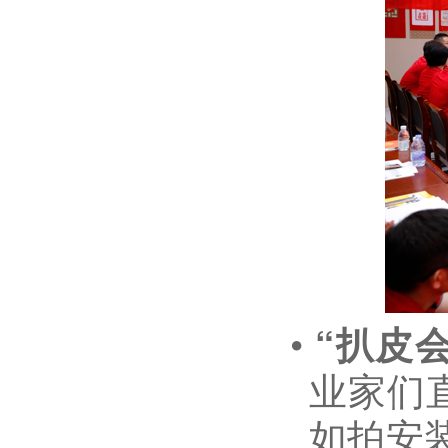
•
“
扒皮
业家们
如拍安