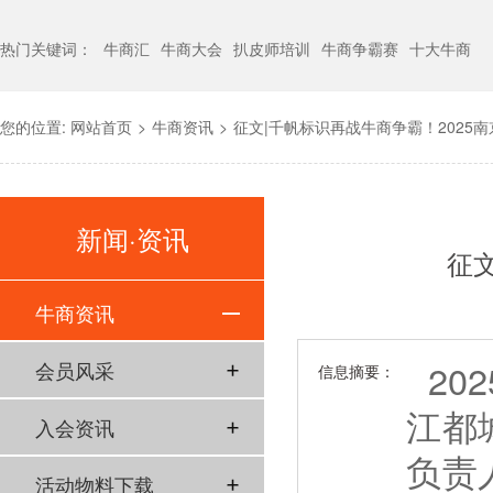
热门关键词：
牛商汇
牛商大会
扒皮师培训
牛商争霸赛
十大牛商
您的位置:
网站首页
>
牛商资讯
>
征文|千帆标识再战牛商争霸！2025
新闻·资讯
征
牛商资讯
20
会员风采
信息摘要：
江都
入会资讯
负责
活动物料下载