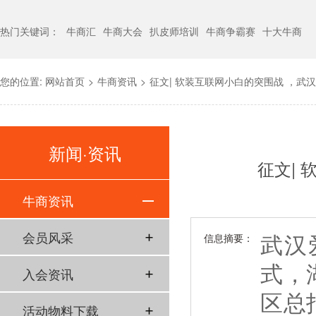
热门关键词：
牛商汇
牛商大会
扒皮师培训
牛商争霸赛
十大牛商
您的位置:
网站首页
>
牛商资讯
>
征文| 软装互联网小白的突围战 ，武
新闻·资讯
征文|
牛商资讯
武汉
会员风采
信息摘要：
式，
入会资讯
区总
活动物料下载