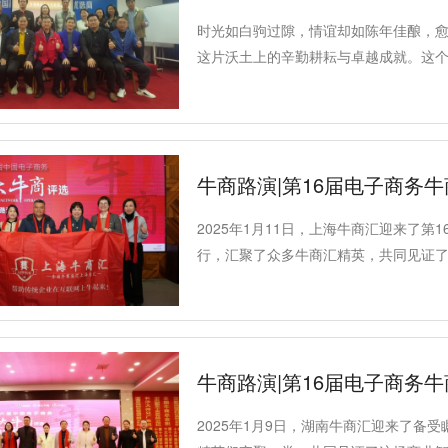
时光如白驹过隙，情谊却如陈年佳酿，
这片沃土上的辛勤耕耘与卓越成就。这
们在沟通中增进理解，在合作中共享资
牛商路演|第16届电子商务
2025年1月11日，上海牛商汇迎来了
行，汇聚了众多牛商汇精英，共同见证
烈比拼，活动最终圆满落幕，不仅展现
采。
牛商路演|第16届电子商务
2025年1月9日，湖南牛商汇迎来了备