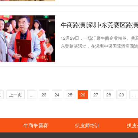
牛商路演|深圳•东莞赛区路
12月29日，一场汇聚牛商企业精英、共
东莞路演活动，在深圳中保国际酒店圆
证了深圳牛商汇的辉煌时刻与未来展望
页
上一页
...
23
24
25
26
27
28
29
...
牛商争霸赛
扒皮师培训
扒皮