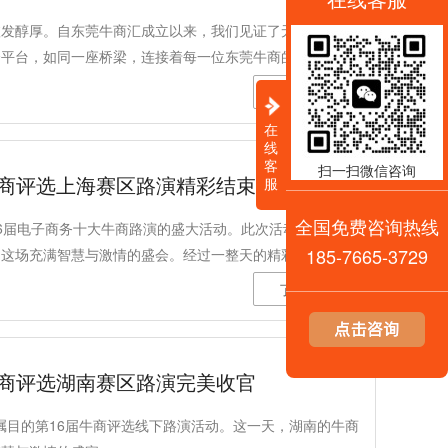
愈发醇厚。自东莞牛商汇成立以来，我们见证了无数牛商在
个平台，如同一座桥梁，连接着每一位东莞牛商的心，让我
源，在互助中共同成长。
了解更多
在
线
客
扫一扫微信咨询
牛商评选上海赛区路演精彩结束
服
全国免费咨询热线
第16届电子商务十大牛商路演的盛大活动。此次活动在上海举
185-7665-3729
了这场充满智慧与激情的盛会。经过一整天的精彩角逐与激
了上海牛商汇的蓬勃生机，更凸显了各位参赛选手的卓越风
了解更多
牛商评选湖南赛区路演完美收官
受瞩目的第16届牛商评选线下路演活动。这一天，湖南的牛商