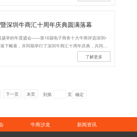
演暨深圳牛商汇十周年庆典圆满落幕
襄盛举的年度盛会——第16届电子商务十大牛商评选深圳•
满落下帷幕，并同期举行了深圳牛商汇十周年庆典，共同见
。
了解更多
下一页
末页
到第
页
确定
会
牛商沙龙
新闻资讯