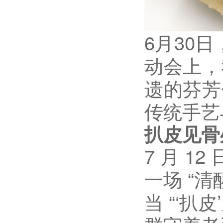
6
月
30
日
动会上，
遗的芬芳
传统手艺
扒皮见骨
7 月 1
一场 “
当 “‘