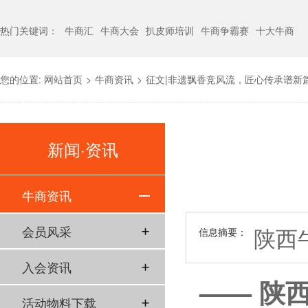
热门关键词：
牛商汇
牛商大会
扒皮师培训
牛商争霸赛
十大牛商
您的位置:
网站首页
>
牛商资讯
>
征文|非遗飘香竞风流，匠心传承谱新
新闻·资讯
牛商资讯
陕西
会员风采
信息摘要：
入会资讯
—— 陕
活动物料下载