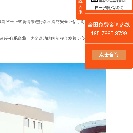
线
客
扫一扫微信咨询
服
被副省长正式聘请来进行各种消防安全评估，对我来说真的
全国免费咨询热线
185-7665-3729
来都是
心系企业
，为金鼎消防的前程奔波着；
心系国家
，为