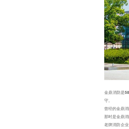
金鼎消防是
5
守。
曾经的金鼎消
那时是金鼎消
老牌消防企业