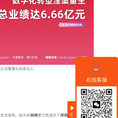
国企涅槃重生的牵头人。
在线客服
在
中发光发热。如今的
杨继才
已然成为了
湖南省安委消防安全